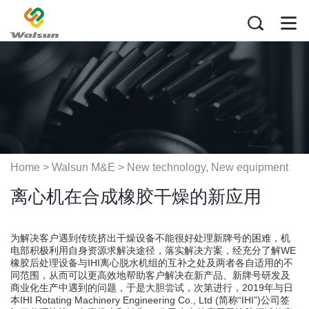
Home
> Walsun M&E >
New technology, New equipment
离心机在合成橡胶干燥的新应用
application
为解决客户遇到传统挤出干燥设备不能很好处理新牌号的困难，机
电部积极利用自身资源求解决途径，落实解决方案，经充分了解WE
橡胶后处理设备与IHI离心脱水机组的互补之处及两者各自适用的不
同范围，从而可以更高效地帮助客户解决在新产品、新牌号研发及
商业化生产中遇到的问题，于是大胆尝试，次第进行，2019年与日
本IHI Rotating Machinery Engineering Co., Ltd (简称“IHI”)公司签